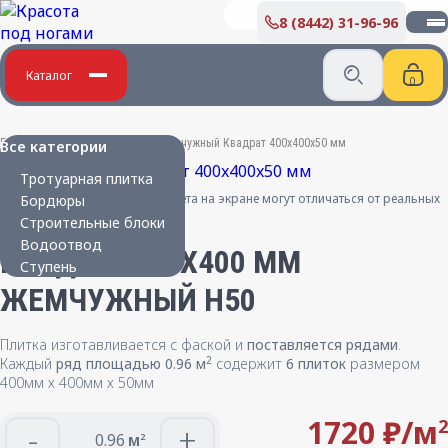
8 (8442) 31-96-96
О КОМПАНИИ
Производство бетонных изделий
Дипломы и благодарности
Каталог
Вакансии
ПОКУПАТЕЛЮ
Главная
/
Бетонные изделия
/
Жемчужный Квадрат 400x400x50 мм
Все категории
Укладка плитки
Тротуарная плитка
Карта партнера
Цвета на экране могут отличаться от реальных
Бордюры
Сертификаты
Строительные блоки
Парковая мебель
Водоотвод
Новости
КВАДРАТ 400X400 ММ
Ступень
ЖЕМЧУЖНЫЙ H50
КОНТАКТЫ
Плитка изготавливается с фаской и
поставляется рядами
.
2
Каждый
ряд площадью 0.96 м
содержит
6 плиток
размером
400мм х 400мм х 50мм
1720 ₽/
м
2
-
+
м
2