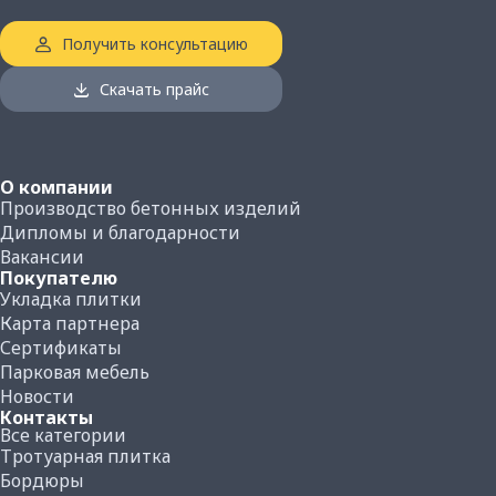
-
Получить консультацию
Количество плитки на поддоне, м²:
14.4
Скачать прайс
Вес поддона с плиткой, кг:
1600
О компании
Производство бетонных изделий
Дипломы и благодарности
Вакансии
Покупателю
Укладка плитки
Карта партнера
Сертификаты
Парковая мебель
Новости
Контакты
Все категории
Тротуарная плитка
Бордюры