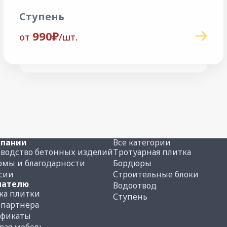
Ступень
990₽
от
/шт.
мпании
Все категории
водство бетонных изделий
Тротуарная плитка
мы и благодарности
Бордюры
сии
Строительные блоки
пателю
Водоотвод
ка плитки
Ступень
 партнера
ификаты