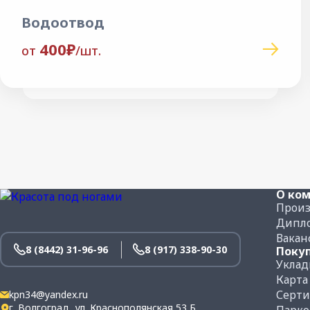
Водоотвод
400₽
от
/шт.
О ко
Произ
Дипло
Вакан
8 (8442) 31-96-96
8 (917) 338-90-30
Поку
Уклад
Карта
Серт
kpn34@yandex.ru
г. Волгоград, ул. Краснополянская,53 Б