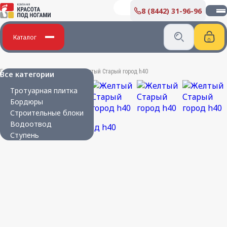
8 (8442) 31-96-96
О КОМПАНИИ
Производство бетонных изделий
Каталог
Дипломы и благодарности
Вакансии
ПОКУПАТЕЛЮ
Главная
/
Бетонные изделия
/
Желтый Старый город h40
Все категории
Укладка плитки
Тротуарная плитка
Карта партнера
Бордюры
Сертификаты
Строительные блоки
Парковая мебель
Водоотвод
Новости
Ступень
КОНТАКТЫ