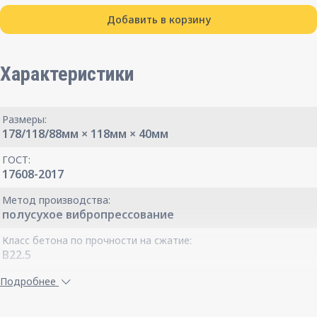
Добавить в корзину
Характеристики
Размеры:
178/118/88мм × 118мм × 40мм
ГОСТ:
17608-2017
Метод производства:
полусухое вибропрессование
Класс бетона по прочности на сжатие:
B22.5
Класс бетона по прочности на растяжение при изгибе:
Подробнее
Bbtb 3.2