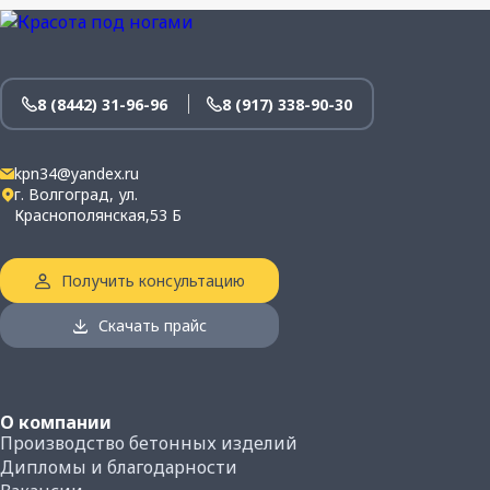
Истираемость не более:
2
0,7 г/см
Плотность бетона:
8 (8442) 31-96-96
8 (917) 338-90-30
3
2250 кг/м
Вес 1-го м² плитки, кг:
kpn34@yandex.ru
110
г. Волгоград, ул.
Краснополянская,53 Б
Количество плитки в одном м², шт.:
25
Получить консультацию
Количество плитки на поддоне, м²:
15.6
Скачать прайс
Вес поддона с плиткой, кг:
1750
О компании
Производство бетонных изделий
Дипломы и благодарности