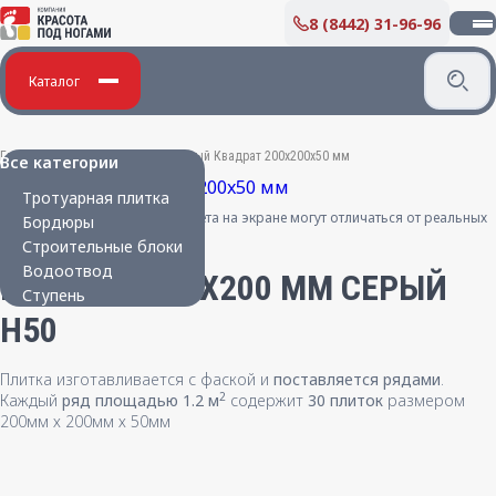
8 (8442) 31-96-96
О КОМПАНИИ
Производство бетонных изделий
Каталог
Дипломы и благодарности
Вакансии
ПОКУПАТЕЛЮ
Главная
/
Бетонные изделия
/
Серый Квадрат 200x200x50 мм
Все категории
Укладка плитки
Тротуарная плитка
Карта партнера
Цвета на экране могут отличаться от реальных
Бордюры
Сертификаты
Строительные блоки
Парковая мебель
Водоотвод
Новости
КВАДРАТ 200X200 ММ СЕРЫЙ
Ступень
H50
КОНТАКТЫ
Плитка изготавливается с фаской и
поставляется рядами
.
2
Каждый
ряд площадью 1.2 м
содержит
30 плиток
размером
200мм х 200мм х 50мм