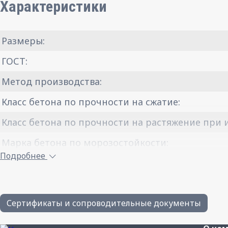
Характеристики
Размеры:
ГОСТ:
Метод производства:
Класс бетона по прочности на сжатие:
Класс бетона по прочности на растяжение при и
Марка бетона по морозостойкости:
Подробнее
Водопоглощение не более:
Истираемость не более:
Плотность бетона:
Сертификаты и сопроводительные документы
Вес 1-го м² плитки, кг: