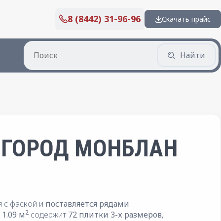
8 (8442) 31-96-96
Скачать прайс
Найти
 ГОРОД МОНБЛАН
я с фаской и
поставляется рядами
.
2
1.09 м
содержит
72 плитки 3-х размеров
,