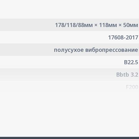
178/118/88мм × 118мм × 50мм
17608-2017
полусухое вибропрессование
B22.5
Bbtb 3.2
F200
6%
2
0,7 г/см
3
2250 кг/м
110