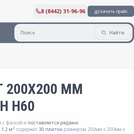
8 (8442) 31-96-96
Скачать прайс
Найти
 200X200 ММ
Н H60
я с фаской и
поставляется рядами
.
2
1.2 м
содержит
30 плиток
размером 200мм х 200мм х