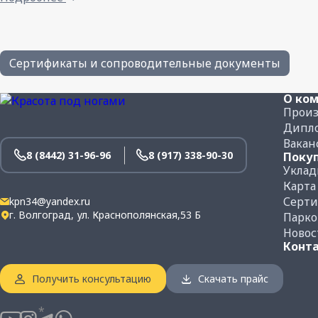
Водопоглощение не более:
Истираемость не более:
Плотность бетона:
Сертификаты и сопроводительные документы
Вес 1-го м² плитки, кг:
О ко
Произ
Количество плитки в одном м², шт.:
Дипло
Вакан
Количество плитки на поддоне, м²:
8 (8442) 31-96-96
8 (917) 338-90-30
Поку
Уклад
Вес поддона с плиткой, кг:
Карта
Серт
kpn34@yandex.ru
г. Волгоград, ул. Краснополянская,53 Б
Парко
Новос
Конт
Получить консультацию
Скачать прайс
*