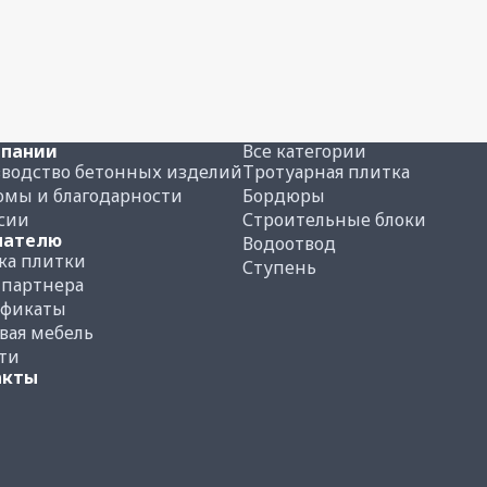
мпании
Все категории
водство бетонных изделий
Тротуарная плитка
мы и благодарности
Бордюры
сии
Строительные блоки
пателю
Водоотвод
ка плитки
Ступень
 партнера
ификаты
вая мебель
ти
акты