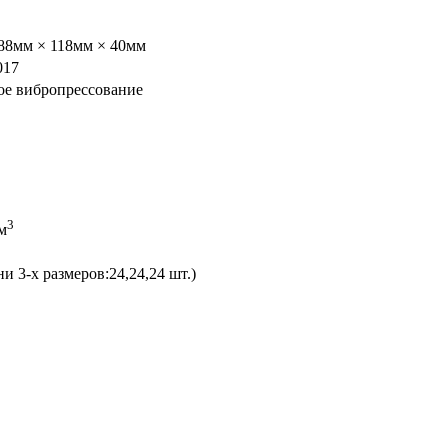
/88мм × 118мм × 40мм
017
ое вибропрессование
2
3
м
ни 3-х размеров:24,24,24 шт.)