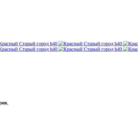
ров
,