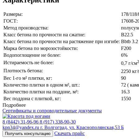
Характеристики
Размеры:
178/118
ГОСТ:
17608-2
Метод производства:
полусух
Класс бетона по прочности на сжатие:
B22.5
Класс бетона по прочности на растяжение при изгибе:
Bbtb 3.2
Марка бетона по морозостойкости:
F200
Водопоглощение не более:
6%
Истираемость не более:
0,7 г/см
Плотность бетона:
2250 кг/
Вес 1-го м² плитки, кг:
90
Количество плитки в одном м², шт.:
72 ( кам
Количество плитки на поддоне, м²:
16.3
Вес поддона с плиткой, кг:
1550
Подробнее
Сертификаты и сопроводительные документы
8 (8442) 31-96-96
8 (917) 338-90-30
kpn34@yandex.ru
г. Волгоград, ул. Краснополянская,53 Б
Скачать прайс
Получить консультацию