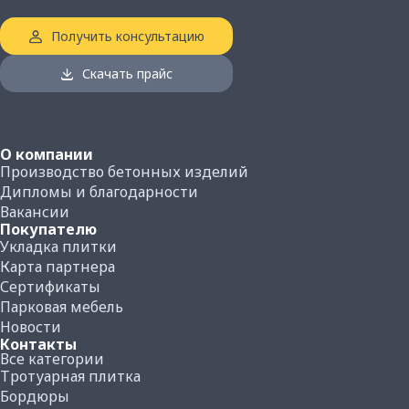
50
Получить консультацию
Количество плитки на поддоне, м²:
16.2
Скачать прайс
Вес поддона с плиткой, кг:
1800
О компании
Производство бетонных изделий
Дипломы и благодарности
Вакансии
Покупателю
Укладка плитки
Карта партнера
Сертификаты
Парковая мебель
Новости
Контакты
Все категории
Тротуарная плитка
Бордюры