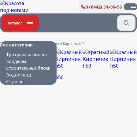
8 (8442) 31-96-96
О КОМПАНИИ
Производство бетонных изделий
Дипломы и благодарности
Каталог
Вакансии
ПОКУПАТЕЛЮ
Главная
/
Бетонные изделия
/
Красный Кирпичик h50
Все категории
Укладка плитки
Тротуарная плитка
Карта партнера
Бордюры
Сертификаты
Строительные блоки
Парковая мебель
Водоотвод
Новости
Ступень
КОНТАКТЫ