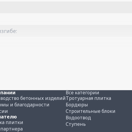
згибе:
мпании
Все категории
водство бетонных изделий
Тротуарная плитка
мы и благодарности
Бордюры
сии
Строительные блоки
пателю
Водоотвод
ка плитки
Ступень
 партнера