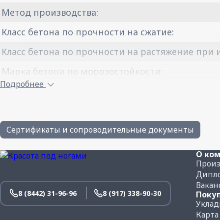
Метод производства:
Класс бетона по прочности на сжатие:
Класс бетона по прочности на растяжение при и
Марка бетона по морозостойкости:
Подробнее
Водопоглощение не более:
Истираемость не более:
Плотность бетона:
Сертификаты и сопроводительные документы
Вес 1-го м² плитки, кг:
О ко
Произ
Количество плитки в одном м², шт.:
Дипло
Вакан
Количество плитки на поддоне, м²:
8 (8442) 31-96-96
8 (917) 338-90-30
Поку
Уклад
Вес поддона с плиткой, кг:
Карта