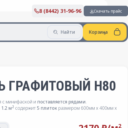
8 (8442) 31-96-96
Скачать прайс
Найти
Корзина
Ь ГРАФИТОВЫЙ H80
я с минифаской и
поставляется рядами
.
2
1.2 м
содержит
5 плиток
размером 600мм х 400мм х
2170 ₽/
м
2