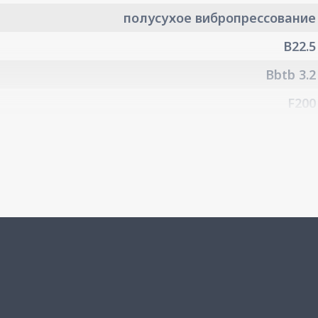
полусухое вибропрессование
B22.5
Bbtb 3.2
F200
6%
2
0,7 г/см
3
2250 кг/м
180
-
9.6
1800