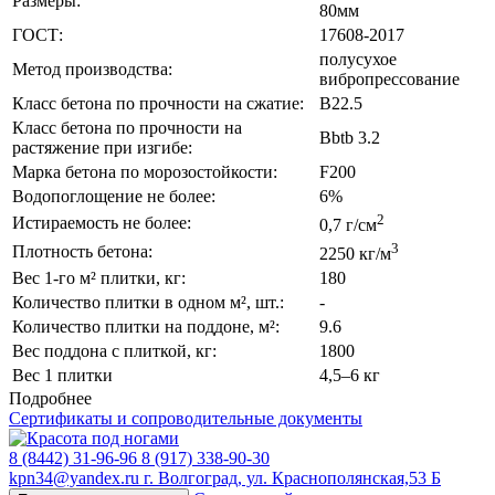
Размеры:
80мм
ГОСТ:
17608-2017
полусухое
Метод производства:
вибропрессование
Класс бетона по прочности на сжатие:
B22.5
Класс бетона по прочности на
Bbtb 3.2
растяжение при изгибе:
Марка бетона по морозостойкости:
F200
Водопоглощение не более:
6%
2
Истираемость не более:
0,7 г/см
3
Плотность бетона:
2250 кг/м
Вес 1-го м² плитки, кг:
180
Количество плитки в одном м², шт.:
-
Количество плитки на поддоне, м²:
9.6
Вес поддона с плиткой, кг:
1800
Вес 1 плитки
4,5–6 кг
Подробнее
Сертификаты и сопроводительные документы
8 (8442) 31-96-96
8 (917) 338-90-30
kpn34@yandex.ru
г. Волгоград, ул. Краснополянская,53 Б