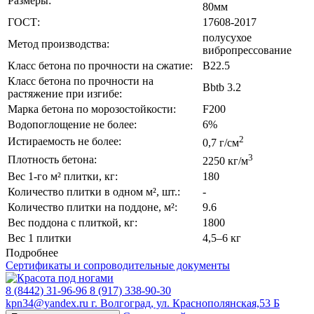
Размеры:
80мм
ГОСТ:
17608-2017
полусухое
Метод производства:
вибропрессование
Класс бетона по прочности на сжатие:
B22.5
Класс бетона по прочности на
Bbtb 3.2
растяжение при изгибе:
Марка бетона по морозостойкости:
F200
Водопоглощение не более:
6%
2
Истираемость не более:
0,7 г/см
3
Плотность бетона:
2250 кг/м
Вес 1-го м² плитки, кг:
180
Количество плитки в одном м², шт.:
-
Количество плитки на поддоне, м²:
9.6
Вес поддона с плиткой, кг:
1800
Вес 1 плитки
4,5–6 кг
Подробнее
Сертификаты и сопроводительные документы
8 (8442) 31-96-96
8 (917) 338-90-30
kpn34@yandex.ru
г. Волгоград, ул. Краснополянская,53 Б