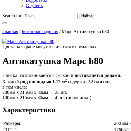
Водоотвод
Ступень
Search for:
Найти
Главная
/
Бетонные изделия
/
Марс Антикатушка h80
Цвета на экране могут отличаться от реальных
Антикатушка Марс h80
Плитка изготавливается с фаской и
поставляется рядами
.
2
Каждый
ряд площадью 1.12 м
содержит
32 плитки
,
в том числе:
200мм х 215мм х 80мм — 28 шт.
100мм х 215мм х 80мм — 4 шт. (половинки)
Характеристики
Размеры:
200 мм 
ГОСТ:
17608-2