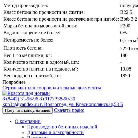
Метод производства:
полусух
Класс бетона по прочности на сжатие:
B22.5
Класс бетона по прочности на растяжение при изгибе:
Bbtb 3.2
Марка бетона по морозостойкости:
F200
Водопоглощение не более:
6%
Истираемость не более:
0,7 г/см
Плотность бетона:
2250 кг/
Вес 1-го м² плитки, кг:
180
Количество плитки в одном м², шт.:
-
Количество плитки на поддоне, м²:
10.08
Вес поддона с плиткой, кг:
1850
Подробнее
Сертификаты и сопроводительные документы
8 (8442) 31-96-96
8 (917) 338-90-30
kpn34@yandex.ru
г. Волгоград, ул. Краснополянская,53 Б
Скачать прайс
Получить консультацию
О компании
Производство бетонных изделий
Дипломы и благодарности
Вакансии