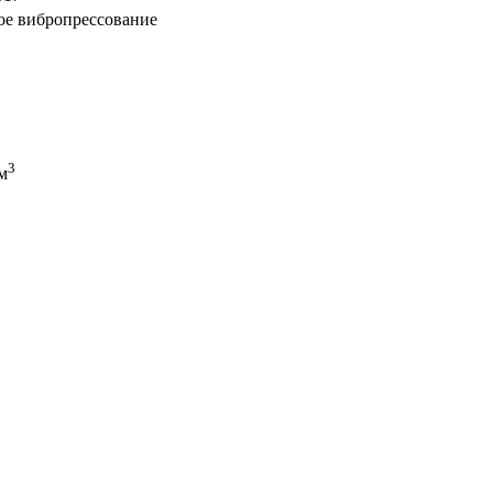
ое вибропрессование
2
3
м