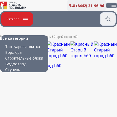
8 (8442) 31-96-96
О КОМПАНИИ
Производство бетонных изделий
Каталог
Дипломы и благодарности
Вакансии
ПОКУПАТЕЛЮ
Главная
/
Бетонные изделия
/
Красный Старый город h60
Все категории
Укладка плитки
Тротуарная плитка
Карта партнера
Бордюры
Сертификаты
Строительные блоки
Парковая мебель
Водоотвод
Новости
Ступень
КОНТАКТЫ