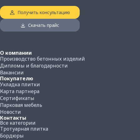
100
Получить консультацию
Количество плитки на поддоне, м²:
14.85
Скачать прайс
Вес поддона с плиткой, кг:
1650
О компании
Производство бетонных изделий
Дипломы и благодарности
Вакансии
Покупателю
Укладка плитки
Карта партнера
Сертификаты
Парковая мебель
Новости
Контакты
Все категории
Тротуарная плитка
Бордюры