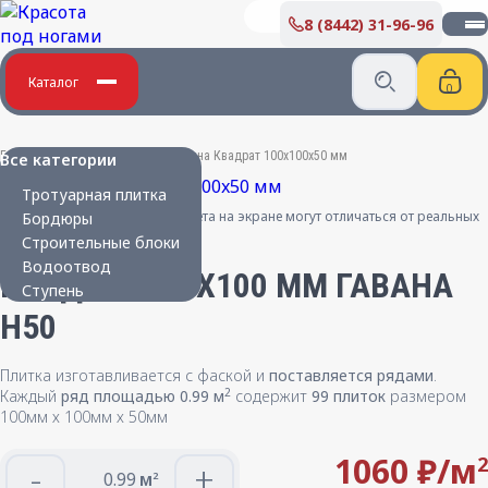
8 (8442) 31-96-96
О КОМПАНИИ
Производство бетонных изделий
Дипломы и благодарности
Каталог
Вакансии
ПОКУПАТЕЛЮ
Главная
/
Бетонные изделия
/
Гавана Квадрат 100x100x50 мм
Все категории
Укладка плитки
Тротуарная плитка
Карта партнера
Цвета на экране могут отличаться от реальных
Бордюры
Сертификаты
Строительные блоки
Парковая мебель
Водоотвод
Новости
КВАДРАТ 100X100 ММ ГАВАНА
Ступень
H50
КОНТАКТЫ
Плитка изготавливается с фаской и
поставляется рядами
.
2
Каждый
ряд площадью 0.99 м
содержит
99 плиток
размером
100мм х 100мм х 50мм
1060 ₽/
м
2
-
+
м
2